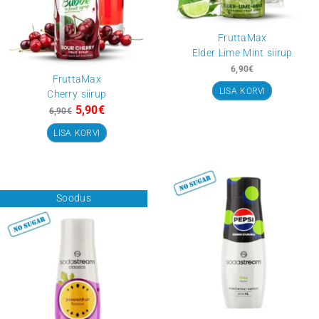
Seotud tooted
Algne
Current
hind
price
Soodus
oli:
is:
6,90€.
5,90€.
FruttaMax
Elder Lime Mint s
6,90
€
FruttaMax
LISA KORVI
Cherry siirup
5,90
€
6,90
€