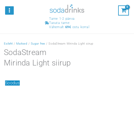
Skip
MAIN
Osta vähemalt 50 € eest ja saa kingitus!
Sain 
MENU
to
Sodastream Pepsi siirup
content
Tarne 1-2 päeva
Esileht
/
Maitsed
/
Sugar free
/ SodaStream Mirinda Light siirup
SodaStream
Mirinda Light siirup
Soodus