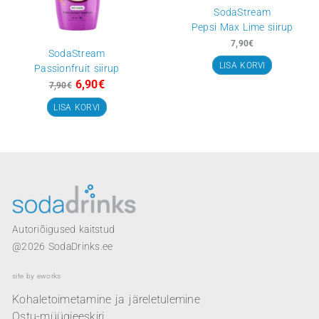
LISA KORVI
Algne
Current
hind
price
Soodus
oli:
is:
7,90€.
6,90€.
SodaStream
Pepsi Max Lime s
7,90
€
SodaStream
LISA KORVI
Passionfruit siirup