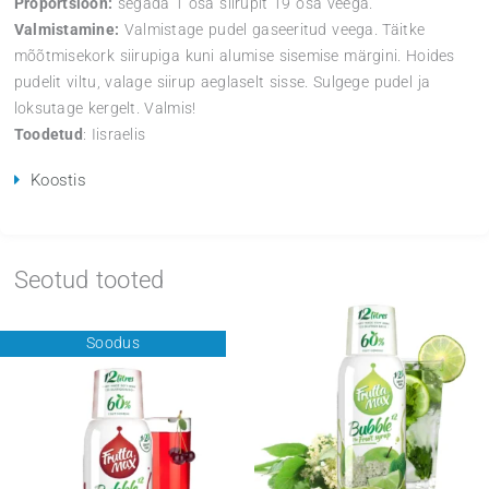
6,90
€
Algne
Current
Hind
7,90
€
hind
price
SodaStream
-
+
LISA KORVI
oli:
is:
Mirinda
7,90€.
6,90€.
Light
Netokogus:
440 ml
siirup
Ühest SodaStream pudelist saab valmistada kuni 9 liitrit 
kogus
Proportsioon:
segada 1 osa siirupit 19 osa veega.
Valmistamine:
Valmistage pudel gaseeritud veega. Täit
mõõtmisekork siirupiga kuni alumise sisemise märgini. 
pudelit viltu, valage siirup aeglaselt sisse. Sulgege pudel
loksutage kergelt. Valmis!
Toodetud
: Iisraelis
Koostis