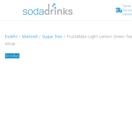
Skip
to
content
Esileht
/
Maitsed
/
Sugar free
/ FruttaMax Light Lemon
siirup
Soodus