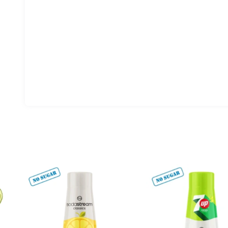
Light
Lemon
Green
Tea
siirup
kogus