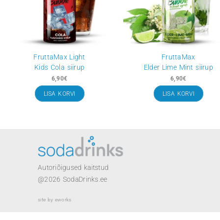
FruttaMax Light
Frutta
Kids Cola siirup
Elder Lime Mi
6,90
€
6,90
€
LISA KORVI
LISA KO