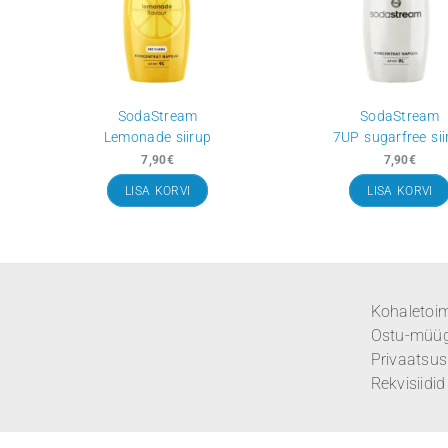
Max
SodaStream
nt siirup
Lemonade siirup
7,90
€
RVI
LISA KORVI