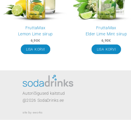
Seotud tooted
FruttaMax
Frutta
Lemon Lime siirup
Elder Lime Mi
6,90
€
6,90
€
LISA KORVI
LISA KO