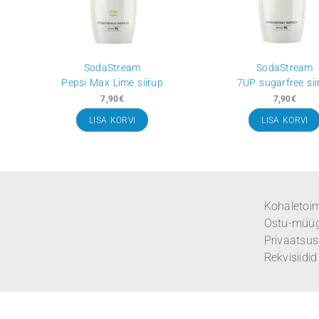
Max
SodaStream
nt siirup
Pepsi Max Lime siirup
7,90
€
RVI
LISA KORVI