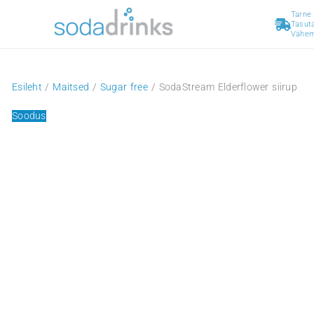
Skip
to
content
Esileht
/
Maitsed
/
Sugar free
/ SodaStream Elderflower
Soodus