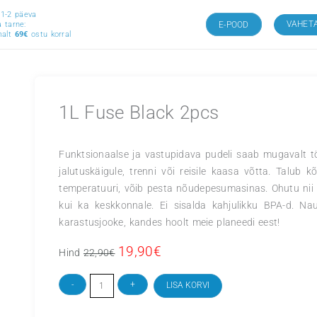
Tarne 1-2 päeva
Osta vähemalt 50 € eest ja saa kingitus!
Sodastream Pe
Tasuta tarne:
Vähemalt
69
€
ostu korral
1L Fuse Black 2pcs
Funktsionaalse ja vastupidava pud
jalutuskäigule, trenni või reisile 
temperatuuri, võib pesta nõudepesu
kui ka keskkonnale. Ei sisalda k
karastusjooke, kandes hoolt meie p
19,90
€
Algne
Current
Hind
22,90
€
hind
price