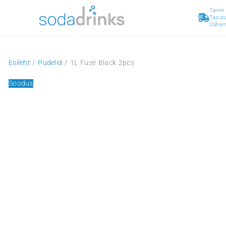
Skip
to
content
Esileht
/
Pudelid
/ 1L Fuse Black 2pcs
Soodus