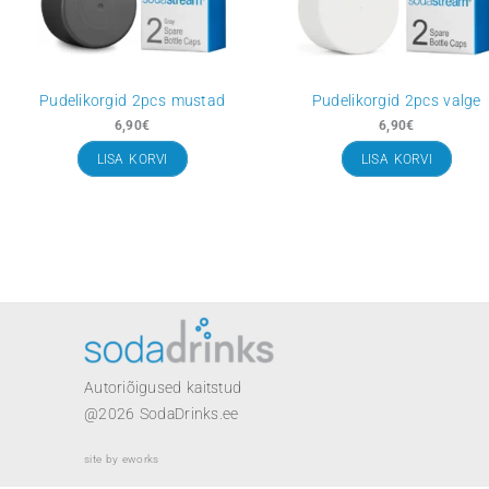
Pudelikorgid 2pcs mustad
Pudelikorgid 2
6,90
€
6,90
€
LISA KORVI
LISA KO