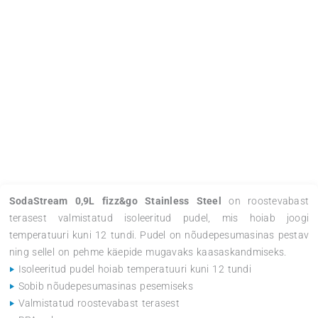
SodaStream 0,9L fizz&go Stainless Steel
on roost
terasest valmistatud isoleeritud pudel, mis hoi