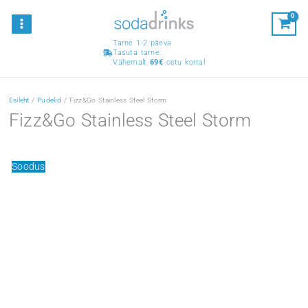
Skip
MAIN
Osta vähemalt 50 € eest ja saa kingitus!
Sain 
MENU
to
Sodastream Pepsi siirup
content
Tarne 1-2 päeva
Tasuta tarne:
Vähemalt
69
€
ostu korral
Esileht
/
Pudelid
/ Fizz&Go Stainless Steel Storm
Fizz&Go Stainless Steel Storm
Soodus