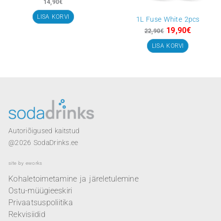
Algne
hind
Soodus
oli:
22,90€.
0,5L My Only Bottle Black
14,90
€
LISA KORVI
1L Fuse White 
19,90
22,90
€
LISA KORVI